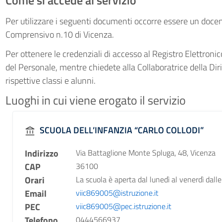
Come si accede al servizio
Per utilizzare i seguenti documenti occorre essere un docent
Comprensivo n.10 di Vicenza.
Per ottenere le credenziali di accesso al Registro Elettroni
del Personale, mentre chiedete alla Collaboratrice della Di
rispettive classi e alunni.
Luoghi in cui viene erogato il servizio
SCUOLA DELL’INFANZIA “CARLO COLLODI”
Indirizzo
Via Battaglione Monte Spluga, 48, Vicenza
CAP
36100
Orari
La scuola è aperta dal lunedì al venerdì dalle
Email
viic869005@istruzione.it
PEC
viic869005@pec.istruzione.it
Telefono
0444566937