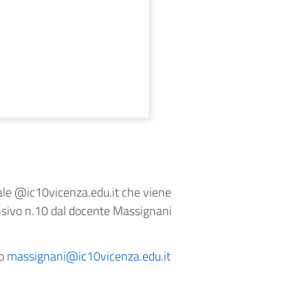
nale @ic10vicenza.edu.it che viene
ensivo n.10 dal docente Massignani
zo
massignani@ic10vicenza.edu.it