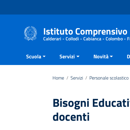
Vai ai contenuti
Vai al menu di navigazione
Vai al footer
Istituto Comprensivo 
Calderari - Collodi - Cabianca - Colombo - 
Scuola
Servizi
Novità
D
Home
/
Servizi
/
Personale scolastico
Bisogni Educati
docenti