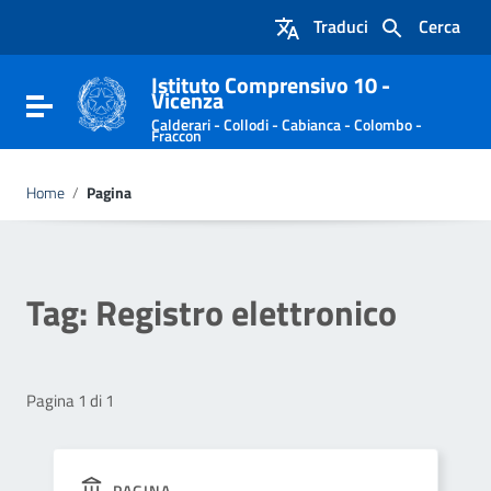
Vai ai contenuti
Traduci
Cerca
Vai al menu di navigazione
Vai al footer
Istituto Comprensivo 10 -
Vicenza
Attiva / disattiva la navigazione
Calderari - Collodi - Cabianca - Colombo -
Fraccon
Home
/
Pagina
Tag:
Registro elettronico
Pagina 1 di 1
PAGINA