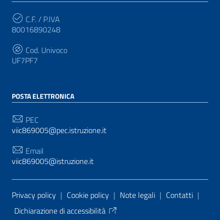
C.F. / P.IVA
80016890248
Cod. Univoco
UF7PF7
POSTA ELETTRONICA
PEC
viic869005@pec.istruzione.it
Email
viic869005@istruzione.it
Sezione Link Utili
Privacy policy
|
Cookie policy
|
Note legali
|
Contatti
|
Dichiarazione di accessibilità