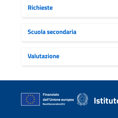
Richieste
Scuola secondaria
Valutazione
Istitu