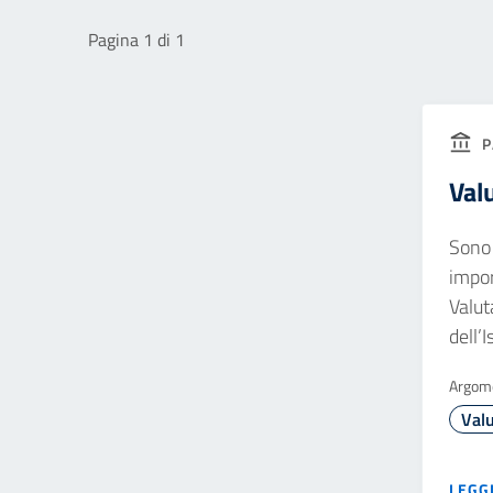
Pagina 1 di 1
P
Val
Sono 
impor
Valut
dell’
Argom
Val
LEGGI