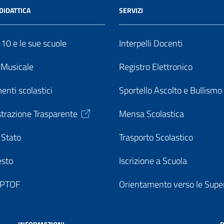
DIDATTICA
SERVIZI
o 10 e le sue scuole
Interpelli Docenti
o Musicale
Registro Elettronico
enti scolastici
Sportello Ascolto e Bullismo
trazione Trasparente
Mensa Scolastica
 Stato
Trasporto Scolastico
esto
Iscrizione a Scuola
o PTOF
Orientamento verso le Super