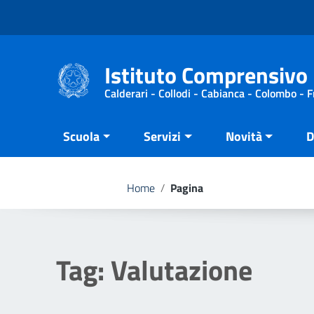
Vai ai contenuti
Vai al menu di navigazione
Vai al footer
Istituto Comprensivo 
Calderari - Collodi - Cabianca - Colombo - 
Scuola
Servizi
Novità
D
Home
/
Pagina
Tag:
Valutazione