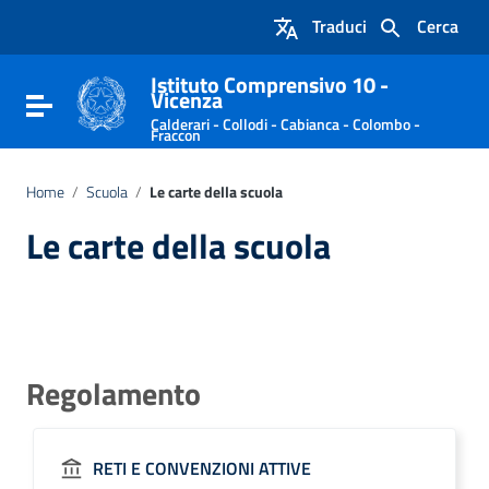
Vai ai contenuti
Traduci
Cerca
Vai al menu di navigazione
Vai al footer
Istituto Comprensivo 10 -
Vicenza
Attiva / disattiva la navigazione
Calderari - Collodi - Cabianca - Colombo -
Fraccon
Home
/
Scuola
/
Le carte della scuola
Le carte della scuola
Regolamento
RETI E CONVENZIONI ATTIVE