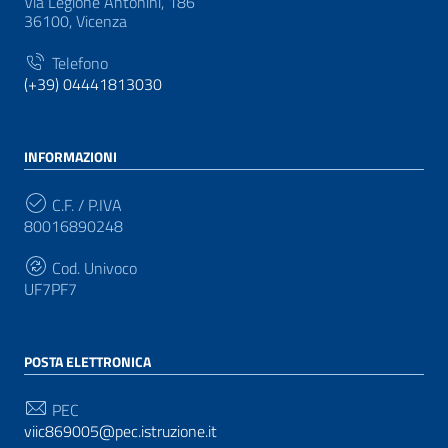
Via Legione Antonini, 186
36100, Vicenza
Telefono
(+39) 04441813030
INFORMAZIONI
C.F. / P.IVA
80016890248
Cod. Univoco
UF7PF7
POSTA ELETTRONICA
PEC
viic869005@pec.istruzione.it