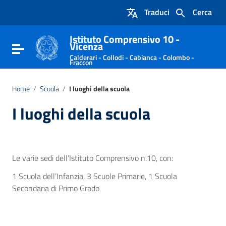
Vai ai contenuti
Traduci
Cerca
Vai al menu di navigazione
Vai al footer
Istituto Comprensivo 10 -
Vicenza
Attiva / disattiva la navigazione
Calderari - Collodi - Cabianca - Colombo -
Fraccon
Home
/
Scuola
/
I luoghi della scuola
I luoghi della scuola
Le varie sedi dell’Istituto Comprensivo n.10, con:
1 Scuola dell’Infanzia, 3 Scuole Primarie, 1 Scuola
Secondaria di Primo Grado