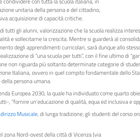
e condividere con tutta la scuola italiana, in
azione unitaria della persona e del cittadino,
iva acquisizione di capacità critiche.
e di tutti gli alunni, valorizzazione che la scuola realizza i
ialità e sollecitarne la crescita. Mentre si guarderà al consolid
ento degli apprendimenti curricolari, sarà dunque allo stesso
 realizzazione di “una scuola per tutti”, con il fine ultimo di “g
ione non riguarda più soltanto determinate categorie di studen
uzione Italiana, ovvero in quel compito fondamentale dello Stat
o della persona umana.
enda Europea 2030, la quale ha individuato come quarto obiett
utti-, “fornire un’educazione di qualità, equa ed inclusiva e o
ndirizzo Musicale
, di lunga tradizione; gli studenti del corso o
l zona Nord-ovest della città di Vicenza (via