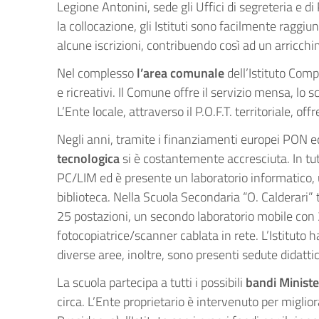
Legione Antonini, sede gli Uffici di segreteria e d
la collocazione, gli Istituti sono facilmente raggiun
alcune iscrizioni, contribuendo così ad un arricchi
Nel complesso
l’area comunale
dell’Istituto Comp
e ricreativi. Il Comune offre il servizio mensa, lo 
L’Ente locale, attraverso il P.O.F.T. territoriale, o
Negli anni, tramite i finanziamenti europei PON ed 
tecnologica
si è costantemente accresciuta. In tutt
PC/LIM ed è presente un laboratorio informatico, 
biblioteca. Nella Scuola Secondaria “O. Calderari”
25 postazioni, un secondo laboratorio mobile con 20
fotocopiatrice/scanner cablata in rete. L’Istituto 
diverse aree, inoltre, sono presenti sedute didatt
La scuola partecipa a tutti i possibili
bandi Ministe
circa. L’Ente proprietario è intervenuto per migliora