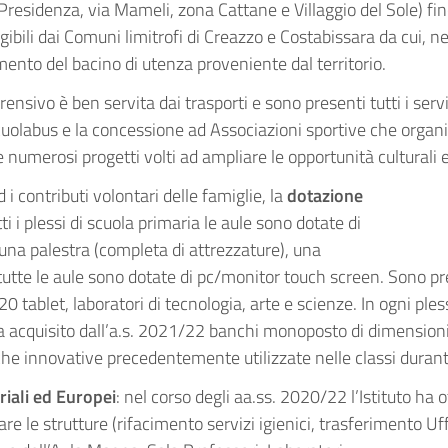
i Presidenza, via Mameli, zona Cattane e Villaggio del Sole) f
gibili dai Comuni limitrofi di Creazzo e Costabissara da cui, negl
mento del bacino di utenza proveniente dal territorio.
rensivo è ben servita dai trasporti e sono presenti tutti i serv
scuolabus e la concessione ad Associazioni sportive che organiz
ffre numerosi progetti volti ad ampliare le opportunità culturali 
i contributi volontari delle famiglie, la
dotazione
i i plessi di scuola primaria le aule sono dotate di
una palestra (completa di attrezzature), una
 tutte le aule sono dotate di pc/monitor touch screen. Sono pre
 tablet, laboratori di tecnologia, arte e scienze. In ogni ples
ha acquisito dall’a.s. 2021/22 banchi monoposto di dimensioni 
iche innovative precedentemente utilizzate nelle classi duran
riali ed Europei
: nel corso degli aa.ss. 2020/22 l’Istituto h
re le strutture (rifacimento servizi igienici, trasferimento Uff