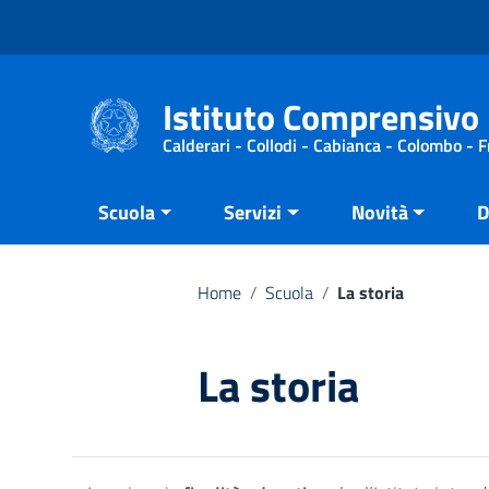
Vai ai contenuti
Vai al menu di navigazione
Vai al footer
Istituto Comprensivo 
Calderari - Collodi - Cabianca - Colombo - 
Scuola
Servizi
Novità
D
Home
/
Scuola
/
La storia
La storia