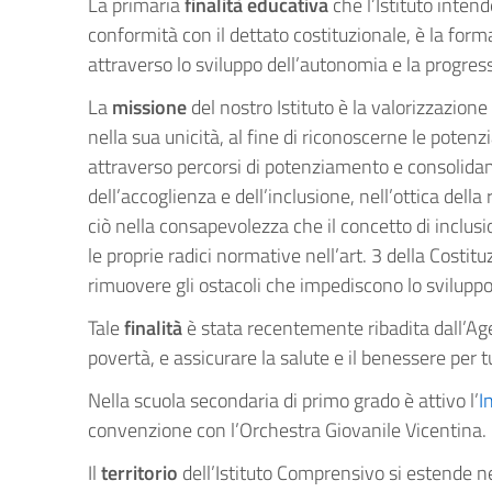
La primaria
finalità educativa
che l’Istituto intend
conformità con il dettato costituzionale, è la form
attraverso lo sviluppo dell’autonomia e la progress
La
missione
del nostro Istituto è la valorizzazion
nella sua unicità, al fine di riconoscerne le potenz
attraverso percorsi di potenziamento e consolidam
dell’accoglienza e dell’inclusione, nell’ottica della
ciò nella consapevolezza che il concetto di inclus
le proprie radici normative nell’art. 3 della Costit
rimuovere gli ostacoli che impediscono lo svilupp
Tale
finalità
è stata recentemente ribadita dall’Ag
povertà, e assicurare la salute e il benessere per t
Nella scuola secondaria di primo grado è attivo l’
I
convenzione con l’Orchestra Giovanile Vicentina.
Il
territorio
dell’Istituto Comprensivo si estende ne