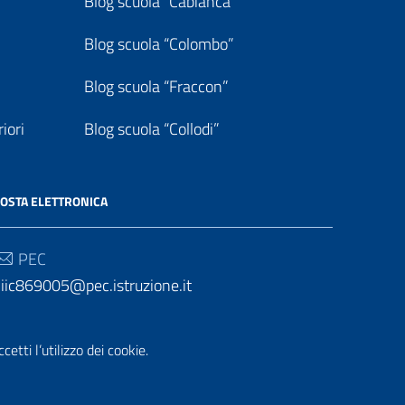
Blog scuola “Cabianca”
Blog scuola “Colombo”
Blog scuola “Fraccon”
iori
Blog scuola “Collodi”
OSTA ELETTRONICA
PEC
iic869005@pec.istruzione.it
Email
etti l’utilizzo dei cookie.
iic869005@istruzione.it