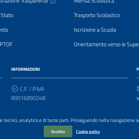
trazione Trasparente
Mensa Scolastica
 Stato
Trasporto Scolastico
esto
Iscrizione a Scuola
o PTOF
Orientamento verso le Super
INFORMAZIONI
P
C.F. / P.IVA
80016890248
v
Cod. Univoco
e tecnici, analytics e di terze parti. Proseguendo nella navigazione acc
UF7PF7
v
Accetto
Cookie policy