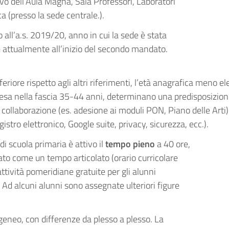
nnovo dell’Aula Magna, Sala Professori, Laboratori
ca (presso la sede centrale.).
o all’a.s. 2019/20, anno in cui la sede è stata
e attualmente all’inizio del secondo mandato.
riore rispetto agli altri riferimenti, l’età anagrafica meno e
a nella fascia 35-44 anni, determinano una predisposizione al
llaborazione (es. adesione ai moduli PON, Piano delle Arti). 
gistro elettronico, Google suite, privacy, sicurezza, ecc.).
di scuola primaria è attivo il
tempo pieno
a 40 ore,
ato come un tempo articolato (orario curricolare
ttività pomeridiane gratuite per gli alunni
 Ad alcuni alunni sono assegnate ulteriori figure
geneo, con differenze da plesso a plesso. La