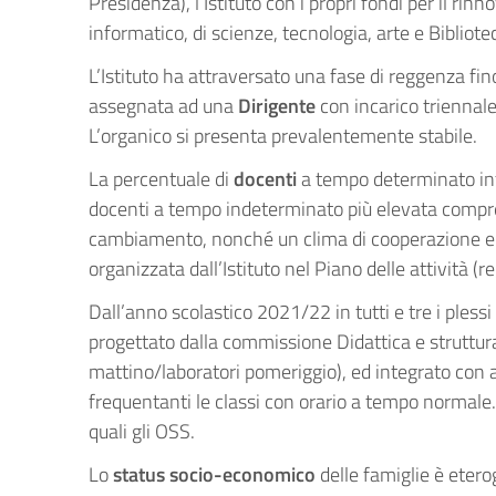
Presidenza), l’Istituto con i propri fondi per il ri
informatico, di scienze, tecnologia, arte e Bibliote
L’Istituto ha attraversato una fase di reggenza fin
assegnata ad una
Dirigente
con incarico triennal
L’organico si presenta prevalentemente stabile.
La percentuale di
docenti
a tempo determinato infe
docenti a tempo indeterminato più elevata compres
cambiamento, nonché un clima di cooperazione e co
organizzata dall’Istituto nel Piano delle attività (re
Dall’anno scolastico 2021/22 in tutti e tre i plessi 
progettato dalla commissione Didattica e struttur
mattino/laboratori pomeriggio), ed integrato con a
frequentanti le classi con orario a tempo normale.
quali gli OSS.
Lo
status socio-economico
delle famiglie è etero