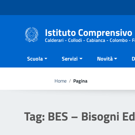
Vai ai contenuti
Vai al menu di navigazione
Vai al footer
Istituto Comprensivo 
Calderari - Collodi - Cabianca - Colombo - 
Scuola
Servizi
Novità
D
Home
/
Pagina
Tag:
BES – Bisogni Ed