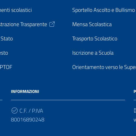
enti scolastici
Sportello Ascolto e Bullismo
trazione Trasparente
Mensa Scolastica
 Stato
Trasporto Scolastico
esto
Iscrizione a Scuola
o PTOF
Orientamento verso le Super
INFORMAZIONI
P
C.F. / P.IVA
80016890248
v
Cod. Univoco