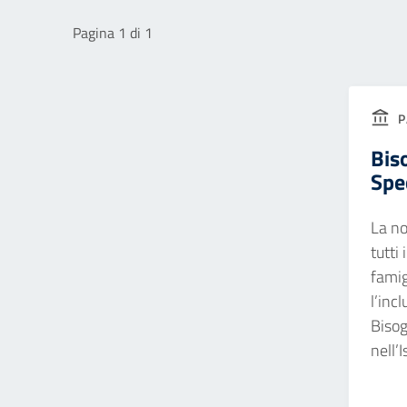
Pagina 1 di 1
P
Bis
Spec
La no
tutti 
famig
l’inc
Bisog
nell’