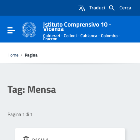
Vai ai contenuti
Traduci
Cerca
Vai al menu di navigazione
Vai al footer
Istituto Comprensivo 10 -
Vicenza
Attiva / disattiva la navigazione
Calderari - Collodi - Cabianca - Colombo -
Fraccon
Home
/
Pagina
Tag:
Mensa
Pagina 1 di 1
PAGINA