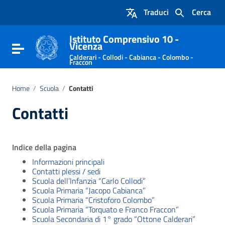
Vai ai contenuti
Traduci
Cerca
Vai al menu di navigazione
Vai al footer
Istituto Comprensivo 10 -
Vicenza
Attiva / disattiva la navigazione
Calderari - Collodi - Cabianca - Colombo -
Fraccon
Home
/
Scuola
/
Contatti
Contatti
Indice della pagina
Informazioni principali
Contatti plessi / sedi
Scuola dell’Infanzia “Carlo Collodi”
Scuola Primaria “Jacopo Cabianca”
Scuola Primaria “Cristoforo Colombo”
Scuola Primaria “Torquato e Franco Fraccon”
Scuola Secondaria di 1° grado “Ottone Calderari”