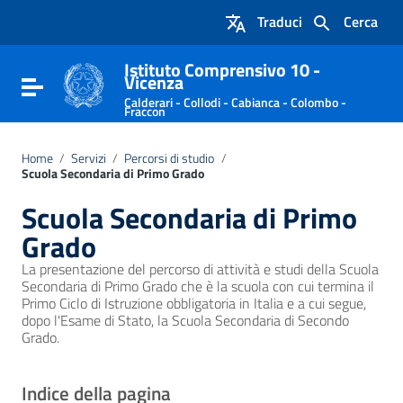
Vai ai contenuti
Traduci
Cerca
Vai al menu di navigazione
Vai al footer
Istituto Comprensivo 10 -
Vicenza
Attiva / disattiva la navigazione
Calderari - Collodi - Cabianca - Colombo -
Fraccon
Home
/
Servizi
/
Percorsi di studio
/
Scuola Secondaria di Primo Grado
Scuola Secondaria di Primo
Grado
La presentazione del percorso di attività e studi della Scuola
Secondaria di Primo Grado che è la scuola con cui termina il
Primo Ciclo di Istruzione obbligatoria in Italia e a cui segue,
dopo l'Esame di Stato, la Scuola Secondaria di Secondo
Grado.
Indice della pagina