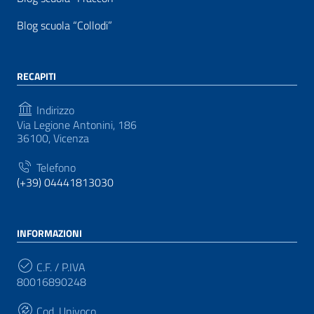
Blog scuola “Collodi”
RECAPITI
Indirizzo
Via Legione Antonini, 186
36100, Vicenza
Telefono
(+39) 04441813030
INFORMAZIONI
C.F. / P.IVA
80016890248
Cod. Univoco