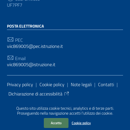
UF7PF7
POSTA ELETTRONICA
PEC
viic869005@pec.istruzione.it
Email
viic869005@istruzione.it
Sezione Link Utili
Privacy policy
|
Cookie policy
|
Note legali
|
Contatti
|
Dichiarazione di accessibilità
Tema grafico
ItaliaWP2
| Basato sul
Prototipo per siti
Questo sito utilizza cookie tecnici, analytics e di terze parti.
PA di AgID
| Realizzato con
WordPress
da
Proseguendo nella navigazione accetti l’utilizzo dei cookie.
Mediasoft
s
Accetto
Cookie policy