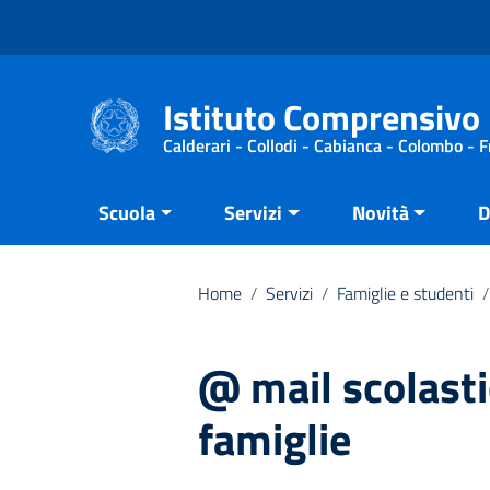
Vai ai contenuti
Vai al menu di navigazione
Vai al footer
Istituto Comprensivo 
Calderari - Collodi - Cabianca - Colombo - 
Scuola
Servizi
Novità
D
Home
/
Servizi
/
Famiglie e studenti
/
@ mail scolasti
famiglie