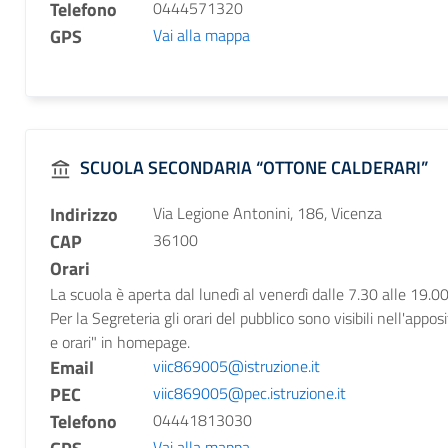
Telefono
0444571320
GPS
Vai alla mappa
SCUOLA SECONDARIA “OTTONE CALDERARI”
Indirizzo
Via Legione Antonini, 186, Vicenza
CAP
36100
Orari
La scuola è aperta dal lunedì al venerdì dalle 7.30 alle 19.00
Per la Segreteria gli orari del pubblico sono visibili nell'appos
e orari" in homepage.
Email
viic869005@istruzione.it
PEC
viic869005@pec.istruzione.it
Telefono
04441813030
Vai alla mappa