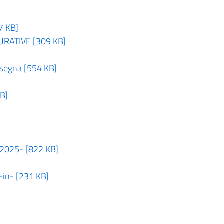
7 KB]
RATIVE [309 KB]
nsegna [554 KB]
]
B]
-2025- [822 KB]
-in- [231 KB]