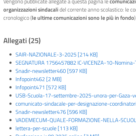
Vengono pubblicate allegate a questa pagina le
comunicaz
organizzazioni sindacali
del corrente anno scolastico: le c
cronologico (
le ultime comunicazioni sono le più in fondo
)
Allegati (25)
SAIR-NAZIONALE-3-2025 [214 KB]
SEGNATURA 1756457882 IC-VICENZA-10-Nomina-T
Snadir-newsletter460 [597 KB]
Infopoint462 [2 MB]
Infopoint471 [572 KB]
USB-Scuola-17-settembre-2025-unora-per-Gaza-ver
comunicato-sindacale-per-designazione-coordinatori
Snadir-newsletter476 [596 KB]
VADEMECUM-QUALE-FORMAZIONE-NELLA-SCUOLA
lettera-per-scuole [113 KB]