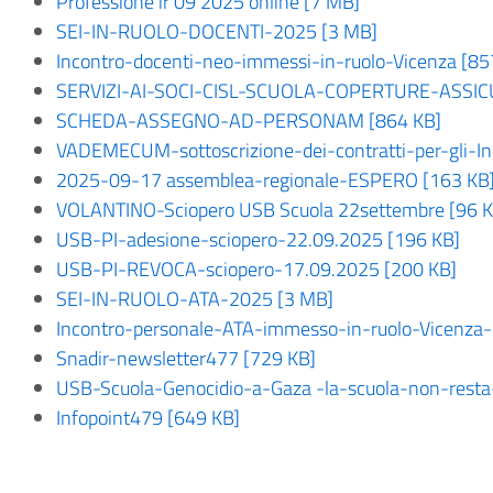
Professione ir 09 2025 online [7 MB]
SEI-IN-RUOLO-DOCENTI-2025 [3 MB]
Incontro-docenti-neo-immessi-in-ruolo-Vicenza [85
SERVIZI-AI-SOCI-CISL-SCUOLA-COPERTURE-ASSICU
SCHEDA-ASSEGNO-AD-PERSONAM [864 KB]
VADEMECUM-sottoscrizione-dei-contratti-per-gli-I
2025-09-17 assemblea-regionale-ESPERO [163 KB
VOLANTINO-Sciopero USB Scuola 22settembre [96 K
USB-PI-adesione-sciopero-22.09.2025 [196 KB]
USB-PI-REVOCA-sciopero-17.09.2025 [200 KB]
SEI-IN-RUOLO-ATA-2025 [3 MB]
Incontro-personale-ATA-immesso-in-ruolo-Vicenza
Snadir-newsletter477 [729 KB]
USB-Scuola-Genocidio-a-Gaza -la-scuola-non-resta
Infopoint479 [649 KB]