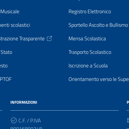
o Musicale
Registro Elettronico
enti scolastici
Sportello Ascolto e Bullismo
trazione Trasparente
Mensa Scolastica
 Stato
Trasporto Scolastico
esto
Iscrizione a Scuola
o PTOF
Orientamento verso le Super
INFORMAZIONI
P
C.F. / P.IVA
80016890248
v