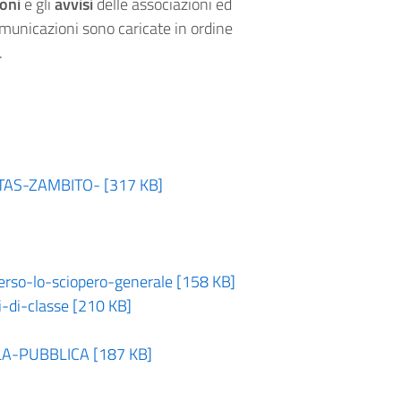
ioni
e gli
avvisi
delle associazioni ed
omunicazioni sono caricate in ordine
.
AS-ZAMBITO- [317 KB]
so-lo-sciopero-generale [158 KB]
-di-classe [210 KB]
-PUBBLICA [187 KB]