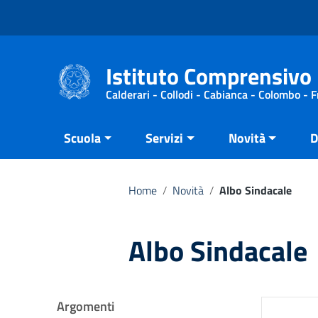
Vai ai contenuti
Vai al menu di navigazione
Vai al footer
Istituto Comprensivo 
Calderari - Collodi - Cabianca - Colombo - 
Scuola
Servizi
Novità
D
Home
/
Novità
/
Albo Sindacale
Albo Sindacale
Argomenti