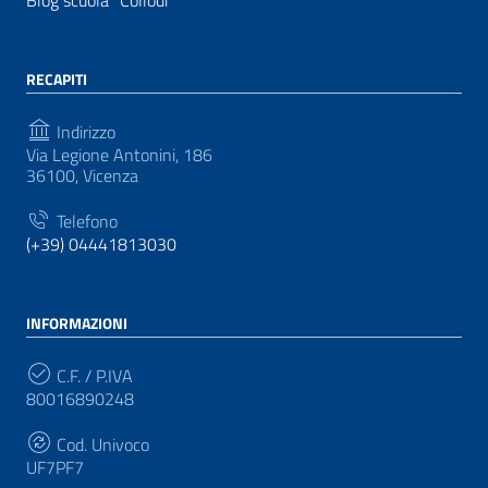
Blog scuola “Collodi”
RECAPITI
Indirizzo
Via Legione Antonini, 186
36100, Vicenza
Telefono
(+39) 04441813030
INFORMAZIONI
C.F. / P.IVA
80016890248
Cod. Univoco
UF7PF7