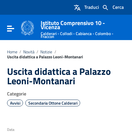
Vai ai contenuti
Traduci
Cerca
Vai al menu di navigazione
Vai al footer
Istituto Comprensivo 10 -
Vicenza
Attiva / disattiva la navigazione
Calderari - Collodi - Cabianca - Colombo -
Fraccon
Home
/
Novità
/
Notizie
/
Uscita didattica a Palazzo Leoni-Montanari
Uscita didattica a Palazzo
Leoni-Montanari
Categorie
Avvisi
Secondaria Ottone Calderari
Data: