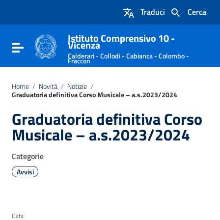
Vai ai contenuti
Traduci
Cerca
Vai al menu di navigazione
Vai al footer
Istituto Comprensivo 10 -
Vicenza
Attiva / disattiva la navigazione
Calderari - Collodi - Cabianca - Colombo -
Fraccon
Home
/
Novità
/
Notizie
/
Graduatoria definitiva Corso Musicale – a.s.2023/2024
Graduatoria definitiva Corso
Musicale – a.s.2023/2024
Categorie
Avvisi
Data: