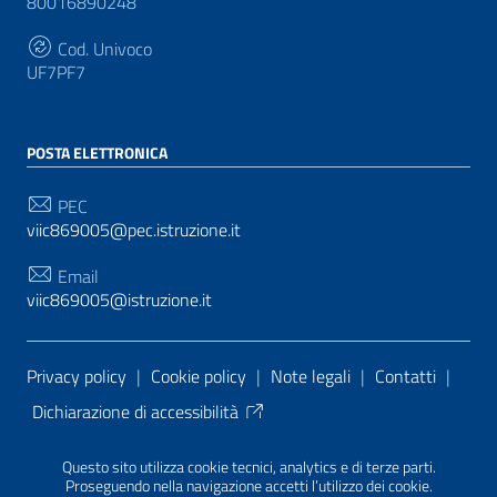
80016890248
Cod. Univoco
UF7PF7
POSTA ELETTRONICA
PEC
viic869005@pec.istruzione.it
Email
viic869005@istruzione.it
Sezione Link Utili
Privacy policy
|
Cookie policy
|
Note legali
|
Contatti
|
Dichiarazione di accessibilità
Tema grafico
ItaliaWP2
| Basato sul
Prototipo per siti
Questo sito utilizza cookie tecnici, analytics e di terze parti.
PA di AgID
| Realizzato con
WordPress
da
Proseguendo nella navigazione accetti l’utilizzo dei cookie.