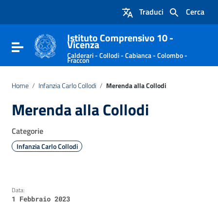
Vai ai contenuti
Traduci
Cerca
Vai al menu di navigazione
Vai al footer
Istituto Comprensivo 10 -
Vicenza
Attiva / disattiva la navigazione
Calderari - Collodi - Cabianca - Colombo -
Fraccon
Home
/
Infanzia Carlo Collodi
/
Merenda alla Collodi
Merenda alla Collodi
Categorie
Infanzia Carlo Collodi
Data:
1 Febbraio 2023