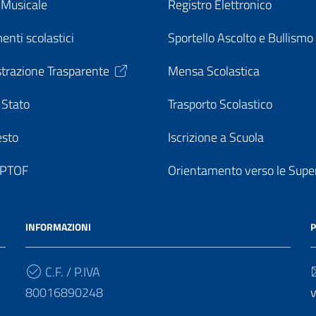
o Musicale
Registro Elettronico
enti scolastici
Sportello Ascolto e Bullismo
trazione Trasparente
Mensa Scolastica
 Stato
Trasporto Scolastico
esto
Iscrizione a Scuola
o PTOF
Orientamento verso le Super
INFORMAZIONI
P
C.F. / P.IVA
80016890248
v