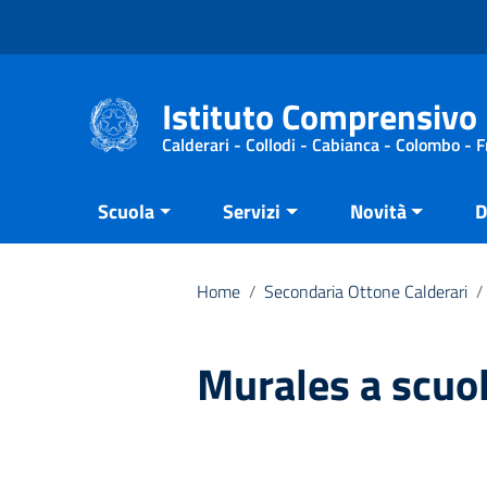
Vai ai contenuti
Vai al menu di navigazione
Vai al footer
Istituto Comprensivo 
Calderari - Collodi - Cabianca - Colombo - 
Scuola
Servizi
Novità
D
Home
/
Secondaria Ottone Calderari
/
Murales a scuol