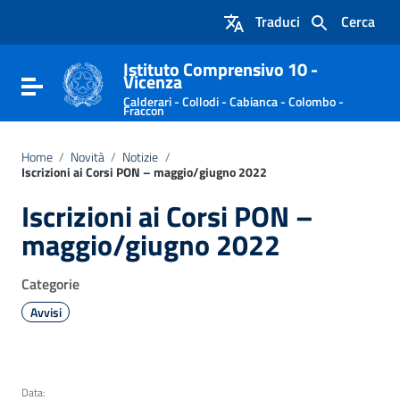
Vai ai contenuti
Traduci
Cerca
Vai al menu di navigazione
Vai al footer
Istituto Comprensivo 10 -
Vicenza
Attiva / disattiva la navigazione
Calderari - Collodi - Cabianca - Colombo -
Fraccon
Home
/
Novità
/
Notizie
/
Iscrizioni ai Corsi PON – maggio/giugno 2022
Iscrizioni ai Corsi PON –
maggio/giugno 2022
Categorie
Avvisi
Data: