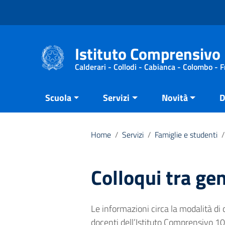
Vai ai contenuti
Vai al menu di navigazione
Vai al footer
Istituto Comprensivo 
Calderari - Collodi - Cabianca - Colombo - 
Scuola
Servizi
Novità
D
Home
/
Servizi
/
Famiglie e studenti
/
Colloqui tra gen
Le informazioni circa la modalità di co
docenti dell’Istituto Comprensivo 10