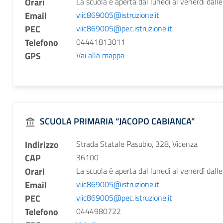
Orari
La scuola è aperta dal lunedì al venerdì dalle
Email
viic869005@istruzione.it
PEC
viic869005@pec.istruzione.it
Telefono
04441813011
GPS
Vai alla mappa
SCUOLA PRIMARIA “JACOPO CABIANCA”
Indirizzo
Strada Statale Pasubio, 328, Vicenza
CAP
36100
Orari
La scuola è aperta dal lunedì al venerdì dalle
Email
viic869005@istruzione.it
PEC
viic869005@pec.istruzione.it
Telefono
0444980722