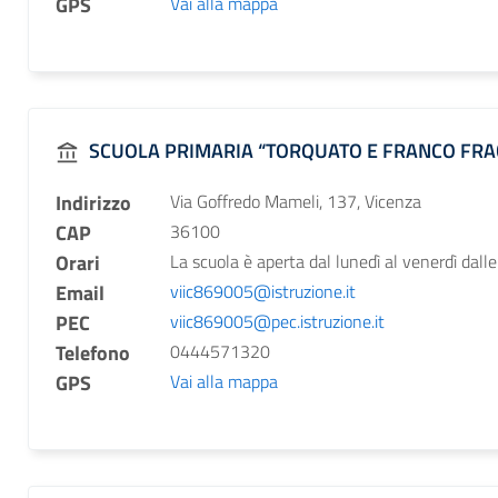
GPS
Vai alla mappa
SCUOLA PRIMARIA “TORQUATO E FRANCO FR
Indirizzo
Via Goffredo Mameli, 137, Vicenza
CAP
36100
Orari
La scuola è aperta dal lunedì al venerdì dalle
Email
viic869005@istruzione.it
PEC
viic869005@pec.istruzione.it
Telefono
0444571320
GPS
Vai alla mappa