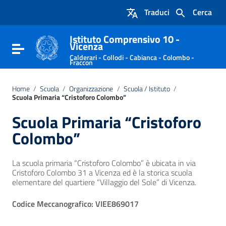
Vai ai contenuti
Traduci
Cerca
Vai al menu di navigazione
Vai al footer
Istituto Comprensivo 10 -
Vicenza
Attiva / disattiva la navigazione
Calderari - Collodi - Cabianca - Colombo -
Fraccon
Home
/
Scuola
/
Organizzazione
/
Scuola / Istituto
/
Scuola Primaria “Cristoforo Colombo”
Scuola Primaria “Cristoforo
Colombo”
La scuola primaria “Cristoforo Colombo” è ubicata in via
Cristoforo Colombo 31 a Vicenza ed è la storica scuola
elementare del quartiere “Villaggio del Sole” di Vicenza.
Codice Meccanografico: VIEE869017