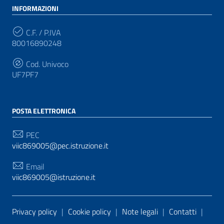
INFORMAZIONI
C.F. / P.IVA
80016890248
Cod. Univoco
UF7PF7
POSTA ELETTRONICA
PEC
viic869005@pec.istruzione.it
Email
viic869005@istruzione.it
Sezione Link Utili
Privacy policy
|
Cookie policy
|
Note legali
|
Contatti
|