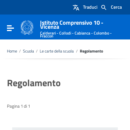
Vai ai contenuti
Traduci
Cerca
Vai al menu di navigazione
Vai al footer
Istituto Comprensivo 10 -
Vicenza
Attiva / disattiva la navigazione
Calderari - Collodi - Cabianca - Colombo -
Fraccon
Home
/
Scuola
/
Le carte della scuola
/
Regolamento
Regolamento
Pagina 1 di 1