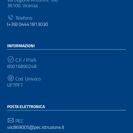
36100, Vicenza
Telefono
(+39) 04441813030
INFORMAZIONI
C.F. / P.IVA
80016890248
Cod. Univoco
UF7PF7
POSTA ELETTRONICA
PEC
viic869005@pec.istruzione.it