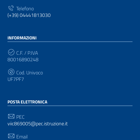
Telefono
(+39) 04441813030
INFORMAZIONI
C.F. / P.IVA
80016890248
Cod. Univoco
UF7PF7
POSTA ELETTRONICA
PEC
viic869005@pec.istruzione.it
Email