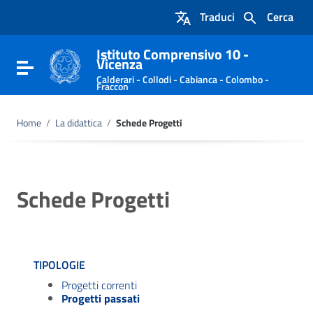
Vai ai contenuti
Traduci
Cerca
Vai al menu di navigazione
Vai al footer
Istituto Comprensivo 10 -
Vicenza
Attiva / disattiva la navigazione
Calderari - Collodi - Cabianca - Colombo -
Fraccon
Home
/
La didattica
/
Schede Progetti
Schede Progetti
TIPOLOGIE
Progetti correnti
Progetti passati