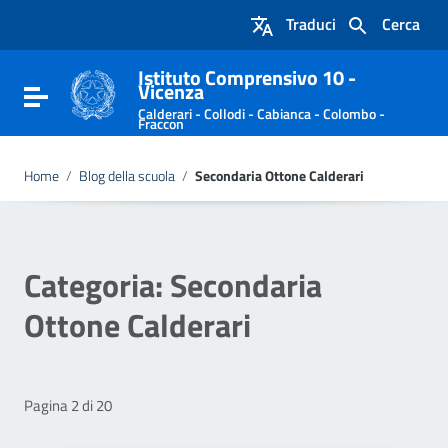
Vai ai contenuti
Traduci
Cerca
Vai al menu di navigazione
Vai al footer
Istituto Comprensivo 10 -
Vicenza
Attiva / disattiva la navigazione
Calderari - Collodi - Cabianca - Colombo -
Fraccon
Home
/
Blog della scuola
/
Secondaria Ottone Calderari
Categoria:
Secondaria
Ottone Calderari
Pagina 2 di 20