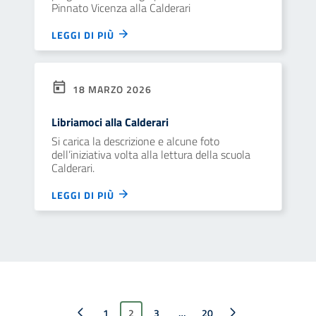
Pinnato Vicenza alla Calderari
LEGGI DI PIÙ
18 MARZO 2026
Libriamoci alla Calderari
Si carica la descrizione e alcune foto
dell’iniziativa volta alla lettura della scuola
Calderari.
LEGGI DI PIÙ
Pagina precedente
1
2
3
…
Pagina successiva
20