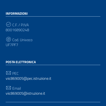
INFORMAZIONI
C.F. / P.IVA
80016890248
Cod. Univoco
UF7PF7
POSTA ELETTRONICA
PEC
viic869005@pec.istruzione.it
Email
viic869005@istruzione.it