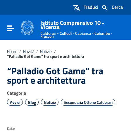
Vai ai contenuti
Traduci
Cerca
Vai al menu di navigazione
Vai al footer
Istituto Comprensivo 10 -
Vicenza
Attiva / disattiva la navigazione
Calderari - Collodi - Cabianca - Colombo -
Fraccon
Home
/
Novità
/
Notizie
/
“Palladio Got Game” tra sport e architettura
“Palladio Got Game” tra
sport e architettura
Categorie
Avvisi
Blog
Notizie
Secondaria Ottone Calderari
Data: