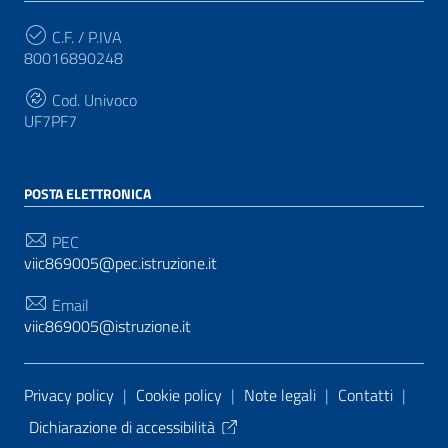
C.F. / P.IVA
80016890248
Cod. Univoco
UF7PF7
POSTA ELETTRONICA
PEC
viic869005@pec.istruzione.it
Email
viic869005@istruzione.it
Sezione Link Utili
Privacy policy
|
Cookie policy
|
Note legali
|
Contatti
|
Dichiarazione di accessibilità