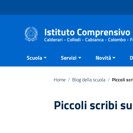
Vai ai contenuti
Vai al menu di navigazione
Vai al footer
Istituto Comprensivo 
Calderari - Collodi - Cabianca - Colombo - 
Scuola
Servizi
Novità
D
Home
/
Blog della scuola
/
Piccoli sc
Piccoli scribi 