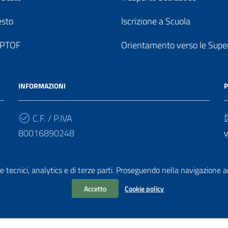
esto
Iscrizione a Scuola
o PTOF
Orientamento verso le Super
INFORMAZIONI
P
C.F. / P.IVA
80016890248
v
Cod. Univoco
e tecnici, analytics e di terze parti. Proseguendo nella navigazione acc
UF7PF7
v
Accetto
Cookie policy