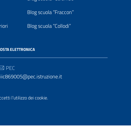
Blog scuola “Fraccon”
iori
Blog scuola “Collodi”
OSTA ELETTRONICA
PEC
iic869005@pec.istruzione.it
Email
etti l’utilizzo dei cookie.
iic869005@istruzione.it