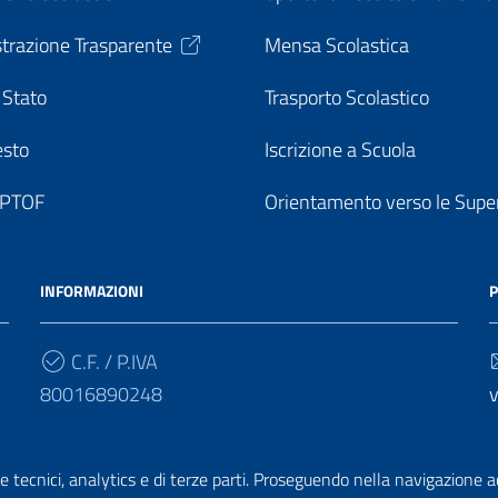
trazione Trasparente
Mensa Scolastica
 Stato
Trasporto Scolastico
esto
Iscrizione a Scuola
o PTOF
Orientamento verso le Super
INFORMAZIONI
P
C.F. / P.IVA
80016890248
v
Cod. Univoco
UF7PF7
v
e tecnici, analytics e di terze parti. Proseguendo nella navigazione acc