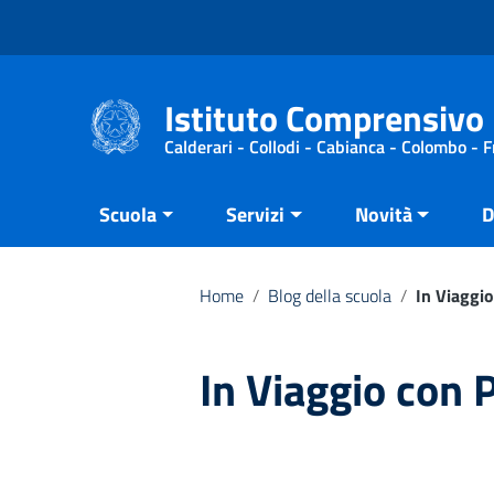
Vai ai contenuti
Vai al menu di navigazione
Vai al footer
Istituto Comprensivo 
Calderari - Collodi - Cabianca - Colombo - 
Scuola
Servizi
Novità
D
Home
/
Blog della scuola
/
In Viaggi
In Viaggio con