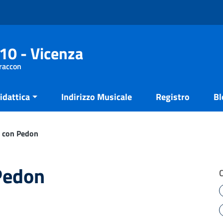
10 - Vicenza
Fraccon
idattica
Indirizzo Musicale
Registro
Bl
o con Pedon
 Pedon