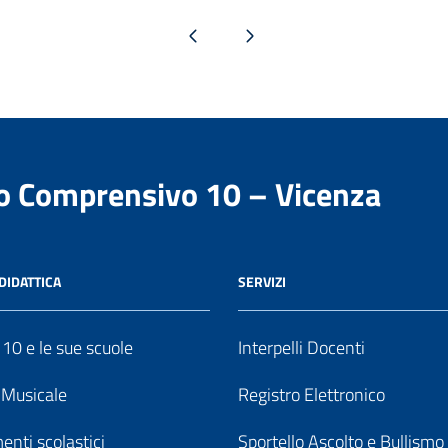
Pagina precedente
Pagina successiva
to Comprensivo 10 – Vicenza
DIDATTICA
SERVIZI
o 10 e le sue scuole
Interpelli Docenti
o Musicale
Registro Elettronico
enti scolastici
Sportello Ascolto e Bullismo