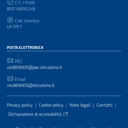
C.F. / P.IVA
80016890248
Cod. Univoco
UF7PF7
POSTA ELETTRONICA
PEC
viic869005@pec.istruzione.it
Email
viic869005@istruzione.it
Sezione Link Utili
Privacy policy
|
Cookie policy
|
Note legali
|
Contatti
|
Dichiarazione di accessibilità
Tema grafico
ItaliaWP2
| Basato sul
Prototipo per siti