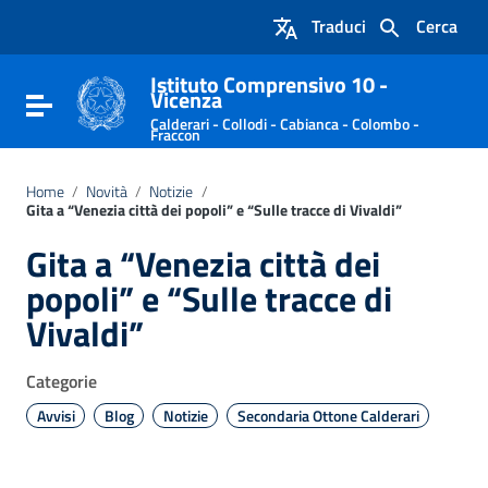
Vai ai contenuti
Traduci
Cerca
Vai al menu di navigazione
Vai al footer
Istituto Comprensivo 10 -
Vicenza
Attiva / disattiva la navigazione
Calderari - Collodi - Cabianca - Colombo -
Fraccon
Home
/
Novità
/
Notizie
/
Gita a “Venezia città dei popoli” e “Sulle tracce di Vivaldi”
Gita a “Venezia città dei
popoli” e “Sulle tracce di
Vivaldi”
Categorie
Avvisi
Blog
Notizie
Secondaria Ottone Calderari