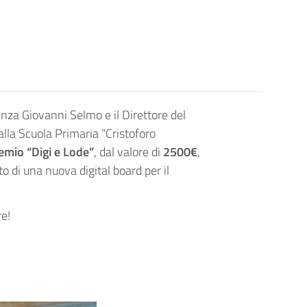
enza Giovanni Selmo e il Direttore del
la Scuola Primaria “Cristoforo
emio “Digi e Lode”
, dal valore di
2500€
,
to di una nuova digital board per il
re!