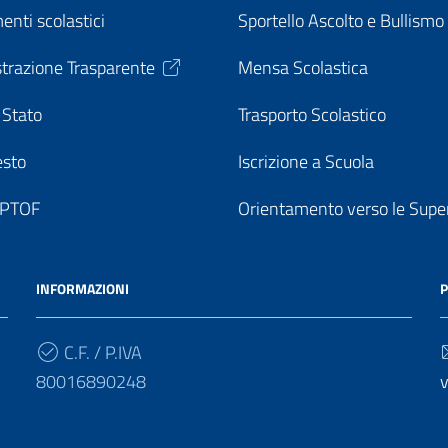
enti scolastici
Sportello Ascolto e Bullismo
trazione Trasparente
Mensa Scolastica
 Stato
Trasporto Scolastico
esto
Iscrizione a Scuola
o PTOF
Orientamento verso le Super
INFORMAZIONI
P
C.F. / P.IVA
80016890248
v
Cod. Univoco