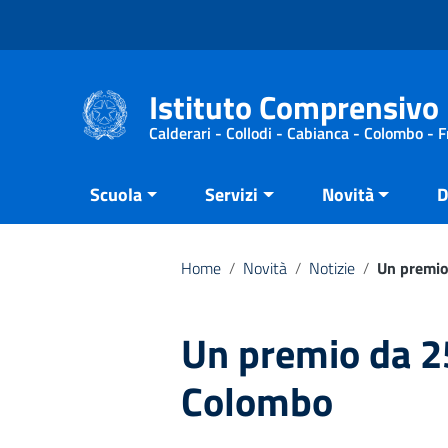
Vai ai contenuti
Vai al menu di navigazione
Vai al footer
Istituto Comprensivo 
Calderari - Collodi - Cabianca - Colombo - 
Scuola
Servizi
Novità
D
Home
/
Novità
/
Notizie
/
Un premio
Un premio da 2
Colombo