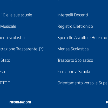
o 10 e le sue scuole
Interpelli Docenti
o Musicale
Registro Elettronico
enti scolastici
Sportello Ascolto e Bullismo
trazione Trasparente
Mensa Scolastica
 Stato
Trasporto Scolastico
esto
Iscrizione a Scuola
o PTOF
Orientamento verso le Super
INFORMAZIONI
P