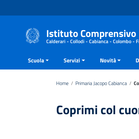
Vai ai contenuti
Vai al menu di navigazione
Vai al footer
Istituto Comprensivo 
Calderari - Collodi - Cabianca - Colombo - 
Scuola
Servizi
Novità
D
Home
/
Primaria Jacopo Cabianca
/
Co
Coprimi col cuo