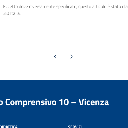
Eccetto dove diversamente specificato, questo articolo è stato ri
3.0 Italia.
Pagina precedente
Pagina successiva
to Comprensivo 10 – Vicenza
DIDATTICA
SERVIZI