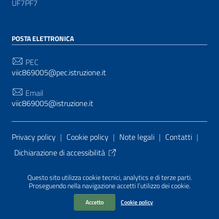
UF7PF7
POSTA ELETTRONICA
PEC
viic869005@pec.istruzione.it
Email
viic869005@istruzione.it
Sezione Link Utili
Privacy policy
|
Cookie policy
|
Note legali
|
Contatti
|
Dichiarazione di accessibilità
Tema grafico
ItaliaWP2
| Basato sul
Prototipo per siti
Questo sito utilizza cookie tecnici, analytics e di terze parti.
PA di AgID
| Realizzato con
WordPress
da
Proseguendo nella navigazione accetti l’utilizzo dei cookie.
Mediasoft
s
Accetto
Cookie policy