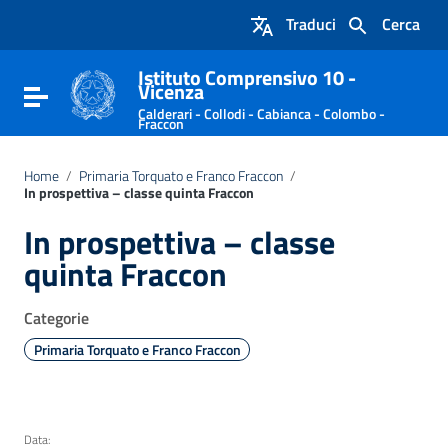
Vai ai contenuti
Traduci
Cerca
Vai al menu di navigazione
Vai al footer
Istituto Comprensivo 10 -
Vicenza
Attiva / disattiva la navigazione
Calderari - Collodi - Cabianca - Colombo -
Fraccon
Home
/
Primaria Torquato e Franco Fraccon
/
In prospettiva – classe quinta Fraccon
In prospettiva – classe
quinta Fraccon
Categorie
Primaria Torquato e Franco Fraccon
Data: