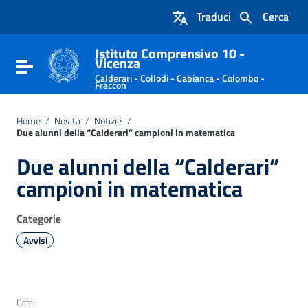
Vai ai contenuti
Traduci
Cerca
Vai al menu di navigazione
Vai al footer
Istituto Comprensivo 10 -
Vicenza
Attiva / disattiva la navigazione
Calderari - Collodi - Cabianca - Colombo -
Fraccon
Home
/
Novità
/
Notizie
/
Due alunni della “Calderari” campioni in matematica
Due alunni della “Calderari”
campioni in matematica
Categorie
Avvisi
Data: