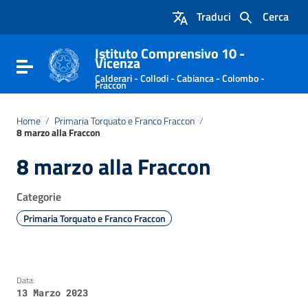
Vai ai contenuti
Traduci
Cerca
Vai al menu di navigazione
Vai al footer
Istituto Comprensivo 10 -
Vicenza
Attiva / disattiva la navigazione
Calderari - Collodi - Cabianca - Colombo -
Fraccon
Home
/
Primaria Torquato e Franco Fraccon
/
8 marzo alla Fraccon
8 marzo alla Fraccon
Categorie
Primaria Torquato e Franco Fraccon
Data:
13 Marzo 2023