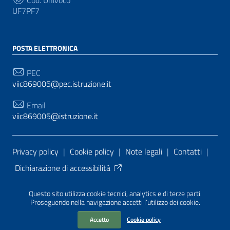
UF7PF7
POSTA ELETTRONICA
PEC
viic869005@pec.istruzione.it
Email
viic869005@istruzione.it
Sezione Link Utili
Privacy policy
|
Cookie policy
|
Note legali
|
Contatti
|
Dichiarazione di accessibilità
Tema grafico
ItaliaWP2
| Basato sul
Prototipo per siti
Questo sito utilizza cookie tecnici, analytics e di terze parti.
PA di AgID
| Realizzato con
WordPress
da
Proseguendo nella navigazione accetti l’utilizzo dei cookie.
Mediasoft
s
Accetto
Cookie policy