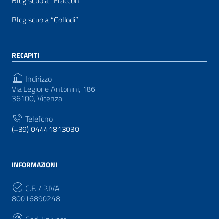
Blog scuola “Fraccon”
Blog scuola “Collodi”
RECAPITI
Indirizzo
Via Legione Antonini, 186
36100, Vicenza
Telefono
(+39) 04441813030
INFORMAZIONI
C.F. / P.IVA
80016890248
Cod. Univoco