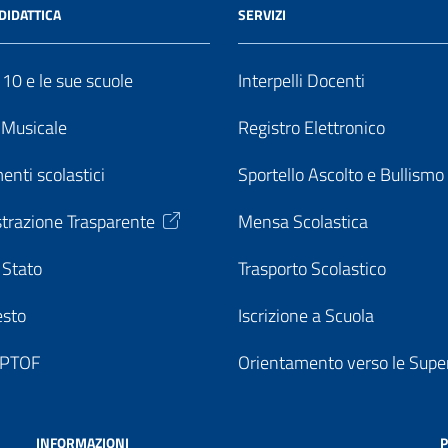
DIDATTICA
SERVIZI
o 10 e le sue scuole
Interpelli Docenti
o Musicale
Registro Elettronico
enti scolastici
Sportello Ascolto e Bullismo
trazione Trasparente
Mensa Scolastica
 Stato
Trasporto Scolastico
esto
Iscrizione a Scuola
o PTOF
Orientamento verso le Super
INFORMAZIONI
P