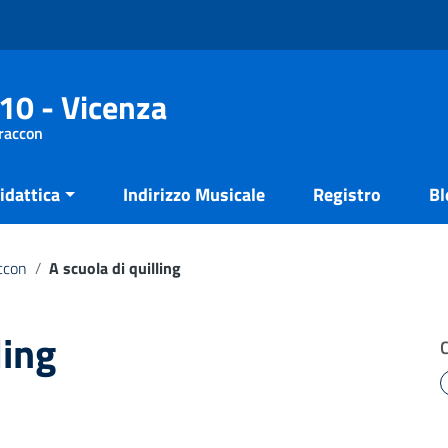
10 - Vicenza
Fraccon
idattica
Indirizzo Musicale
Registro
Bl
ccon
/
A scuola di quilling
ling