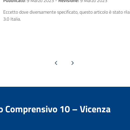
Pubblicato:
9 Marzo 2023
-
Revisione:
9 Marzo 2023
Eccetto dove diversamente specificato, questo articolo è stato ri
3.0 Italia.
Pagina precedente
Pagina successiva
to Comprensivo 10 – Vicenza