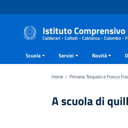
Vai ai contenuti
Vai al menu di navigazione
Vai al footer
Istituto Comprensivo 
Calderari - Collodi - Cabianca - Colombo - 
Scuola
Servizi
Novità
D
Home
/
Primaria Torquato e Franco Fra
A scuola di quil