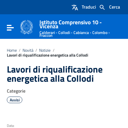
Vai ai contenuti
Traduci
Cerca
Vai al menu di navigazione
Vai al footer
Istituto Comprensivo 10 -
Vicenza
Attiva / disattiva la navigazione
Calderari - Collodi - Cabianca - Colombo -
Fraccon
Home
/
Novità
/
Notizie
/
Lavori di riqualificazione energetica alla Collodi
Lavori di riqualificazione
energetica alla Collodi
Categorie
Avvisi
Data: