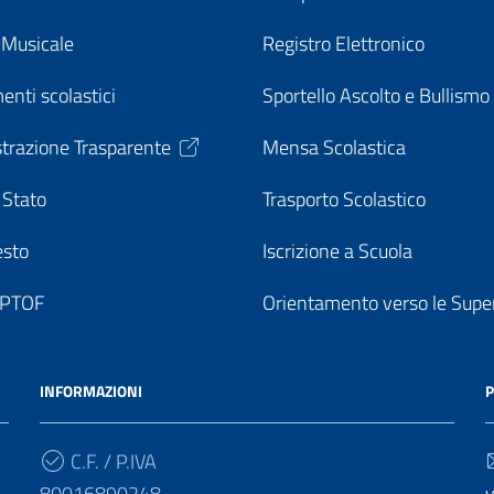
o Musicale
Registro Elettronico
enti scolastici
Sportello Ascolto e Bullismo
trazione Trasparente
Mensa Scolastica
 Stato
Trasporto Scolastico
esto
Iscrizione a Scuola
o PTOF
Orientamento verso le Super
INFORMAZIONI
P
C.F. / P.IVA
80016890248
v