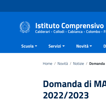
Vai ai contenuti
Vai al menu di navigazione
Vai al footer
Istituto Comprensivo 
Calderari - Collodi - Cabianca - Colombo - 
Scuola
Servizi
Novità
D
Home
/
Novità
/
Notizie
/
Domanda d
Domanda di MAD
2022/2023