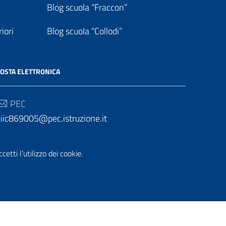
Blog scuola “Fraccon”
iori
Blog scuola “Collodi”
OSTA ELETTRONICA
PEC
iic869005@pec.istruzione.it
Email
etti l’utilizzo dei cookie.
iic869005@istruzione.it