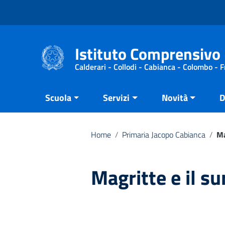
Vai ai contenuti
Vai al menu di navigazione
Vai al footer
Istituto Comprensivo 
Calderari - Collodi - Cabianca - Colombo - 
Scuola
Servizi
Novità
D
Home
/
Primaria Jacopo Cabianca
/
Ma
Magritte e il s