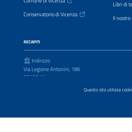
Comune di Vicenza
Libri di t
Conservatorio di Vicenza
Il nostr
RECAPITI
Indirizzo
Via Legione Antonini, 186
36100, Vicenza
Questo sito utilizza cooki
Telefono
(+39) 04441813030
Sezione Link Utili
Privacy policy
|
Cookie policy
|
Note legali
|
Contatti
|
Di