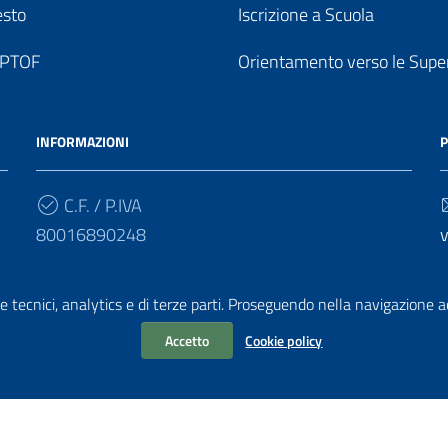
esto
Iscrizione a Scuola
o PTOF
Orientamento verso le Super
INFORMAZIONI
P
C.F. / P.IVA
80016890248
v
Cod. Univoco
e tecnici, analytics e di terze parti. Proseguendo nella navigazione acc
UF7PF7
v
Accetto
Cookie policy
chiarazione di accessibilità