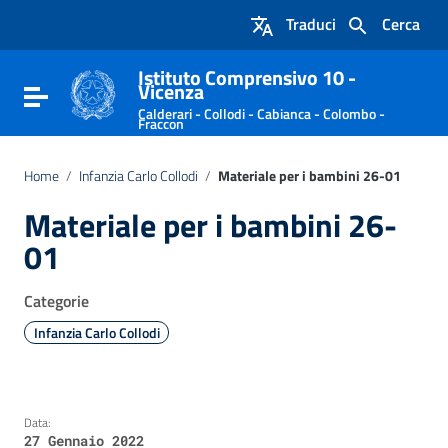
Vai ai contenuti
Traduci
Cerca
Vai al menu di navigazione
Vai al footer
Istituto Comprensivo 10 -
Vicenza
Attiva / disattiva la navigazione
Calderari - Collodi - Cabianca - Colombo -
Fraccon
Home
/
Infanzia Carlo Collodi
/
Materiale per i bambini 26-01
Materiale per i bambini 26-
01
Categorie
Infanzia Carlo Collodi
Data:
27 Gennaio 2022