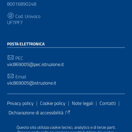
80016890248
Cod. Univoco
UF7PF7
POSTA ELETTRONICA
PEC
viic869005@pec.istruzione.it
Email
viic869005@istruzione.it
Sezione Link Utili
Privacy policy
|
Cookie policy
|
Note legali
|
Contatti
|
Dichiarazione di accessibilità
Tema grafico
ItaliaWP2
| Basato sul
Prototipo per siti
Questo sito utilizza cookie tecnici, analytics e di terze parti.
PA di AgID
| Realizzato con
WordPress
da