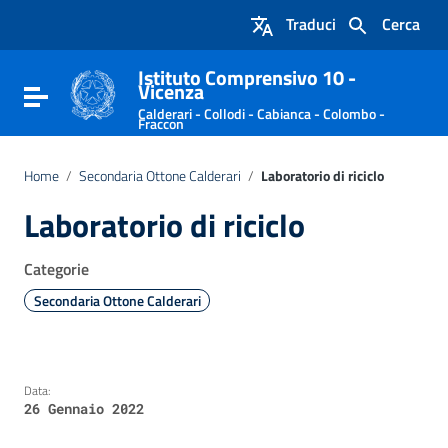
Vai ai contenuti
Traduci
Cerca
Vai al menu di navigazione
Vai al footer
Istituto Comprensivo 10 -
Vicenza
Attiva / disattiva la navigazione
Calderari - Collodi - Cabianca - Colombo -
Fraccon
Home
/
Secondaria Ottone Calderari
/
Laboratorio di riciclo
Laboratorio di riciclo
Categorie
Secondaria Ottone Calderari
Data:
26 Gennaio 2022