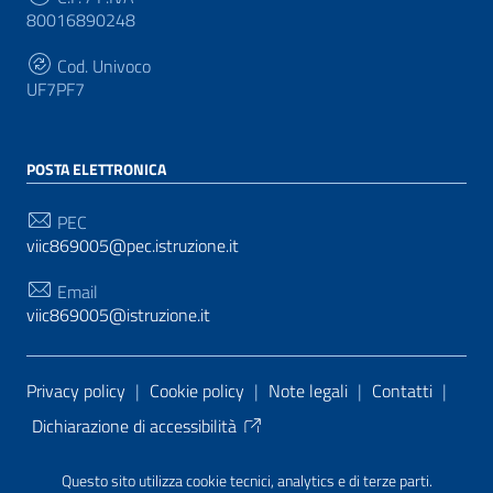
80016890248
Cod. Univoco
UF7PF7
POSTA ELETTRONICA
PEC
viic869005@pec.istruzione.it
Email
viic869005@istruzione.it
Sezione Link Utili
Privacy policy
|
Cookie policy
|
Note legali
|
Contatti
|
Dichiarazione di accessibilità
Tema grafico
ItaliaWP2
| Basato sul
Prototipo per siti
Questo sito utilizza cookie tecnici, analytics e di terze parti.