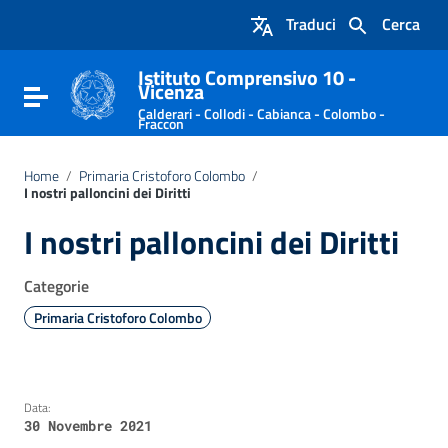
Vai ai contenuti
Traduci
Cerca
Vai al menu di navigazione
Vai al footer
Istituto Comprensivo 10 -
Vicenza
Attiva / disattiva la navigazione
Calderari - Collodi - Cabianca - Colombo -
Fraccon
Home
/
Primaria Cristoforo Colombo
/
I nostri palloncini dei Diritti
I nostri palloncini dei Diritti
Categorie
Primaria Cristoforo Colombo
Data:
30 Novembre 2021