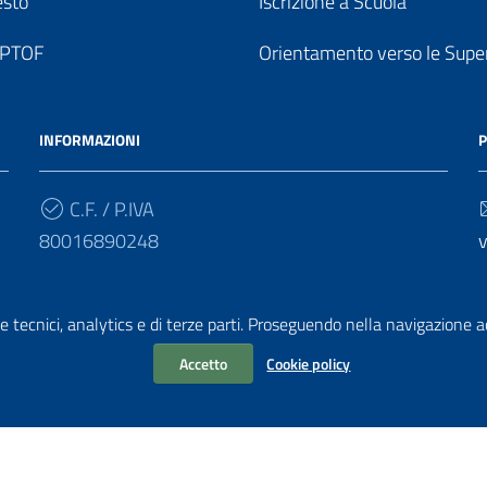
esto
Iscrizione a Scuola
o PTOF
Orientamento verso le Super
INFORMAZIONI
P
C.F. / P.IVA
80016890248
v
Cod. Univoco
UF7PF7
v
e tecnici, analytics e di terze parti. Proseguendo nella navigazione acc
Accetto
Cookie policy
chiarazione di accessibilità