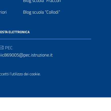
Blog scuola “Fraccon”
iori
Blog scuola “Collodi”
OSTA ELETTRONICA
PEC
iic869005@pec.istruzione.it
Email
iic869005@istruzione.it
etti l’utilizzo dei cookie.