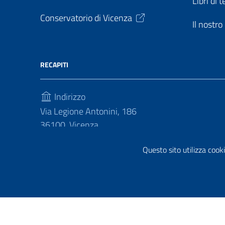
Libri di t
Conservatorio di Vicenza
Il nostr
RECAPITI
Indirizzo
Via Legione Antonini, 186
36100, Vicenza
Telefono
Questo sito utilizza cooki
(+39) 04441813030
Sezione Link Utili
Privacy policy
|
Cookie policy
|
Note legali
|
Contatti
|
Di