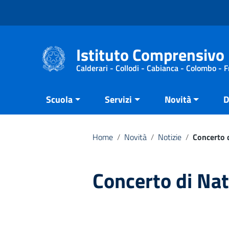
Vai ai contenuti
Vai al menu di navigazione
Vai al footer
Istituto Comprensivo 
Calderari - Collodi - Cabianca - Colombo - 
Scuola
Servizi
Novità
D
Home
/
Novità
/
Notizie
/
Concerto 
Concerto di Na