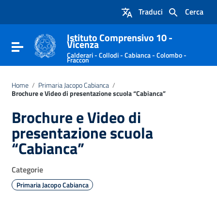
Vai ai contenuti
Traduci
Cerca
Vai al menu di navigazione
Vai al footer
Istituto Comprensivo 10 -
Vicenza
Attiva / disattiva la navigazione
Calderari - Collodi - Cabianca - Colombo -
Fraccon
Home
/
Primaria Jacopo Cabianca
/
Brochure e Video di presentazione scuola “Cabianca”
Brochure e Video di
presentazione scuola
“Cabianca”
Categorie
Primaria Jacopo Cabianca