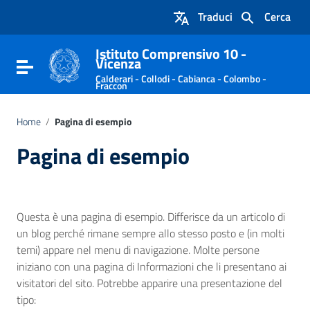
Vai ai contenuti
Traduci
Cerca
Vai al menu di navigazione
Vai al footer
Istituto Comprensivo 10 -
Vicenza
Attiva / disattiva la navigazione
Calderari - Collodi - Cabianca - Colombo -
Fraccon
Home
/
Pagina di esempio
Pagina di esempio
Questa è una pagina di esempio. Differisce da un articolo di
un blog perché rimane sempre allo stesso posto e (in molti
temi) appare nel menu di navigazione. Molte persone
iniziano con una pagina di Informazioni che li presentano ai
visitatori del sito. Potrebbe apparire una presentazione del
tipo: