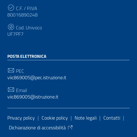
C.F. / P.IVA
80016890248
Cod. Univoco
UF7PF7
POSTA ELETTRONICA
PEC
viic869005@pec.istruzione.it
Email
viic869005@istruzione.it
Sezione Link Utili
Privacy policy
|
Cookie policy
|
Note legali
|
Contatti
|
Dichiarazione di accessibilità