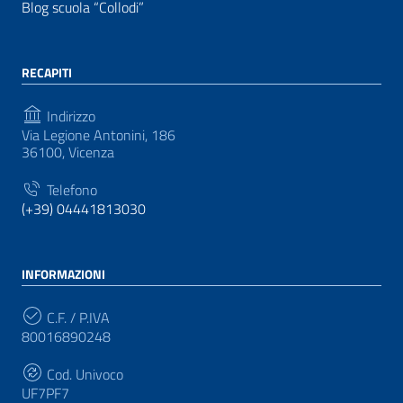
Blog scuola “Collodi”
RECAPITI
Indirizzo
Via Legione Antonini, 186
36100, Vicenza
Telefono
(+39) 04441813030
INFORMAZIONI
C.F. / P.IVA
80016890248
Cod. Univoco
UF7PF7