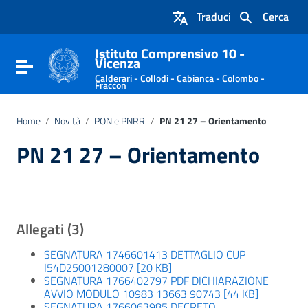
Vai ai contenuti
Traduci
Cerca
Vai al menu di navigazione
Vai al footer
Istituto Comprensivo 10 -
Vicenza
Attiva / disattiva la navigazione
Calderari - Collodi - Cabianca - Colombo -
Fraccon
Home
/
Novità
/
PON e PNRR
/
PN 21 27 – Orientamento
PN 21 27 – Orientamento
Allegati (3)
SEGNATURA 1746601413 DETTAGLIO CUP
I54D25001280007 [20 KB]
SEGNATURA 1766402797 PDF DICHIARAZIONE
AVVIO MODULO 10983 13663 90743 [44 KB]
SEGNATURA 1766063985 DECRETO