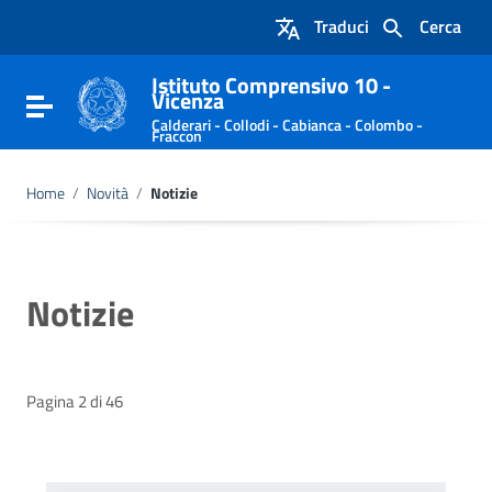
Vai ai contenuti
Traduci
Cerca
Vai al menu di navigazione
Vai al footer
Istituto Comprensivo 10 -
Vicenza
Attiva / disattiva la navigazione
Calderari - Collodi - Cabianca - Colombo -
Fraccon
Home
/
Novità
/
Notizie
Notizie
Pagina 2 di 46