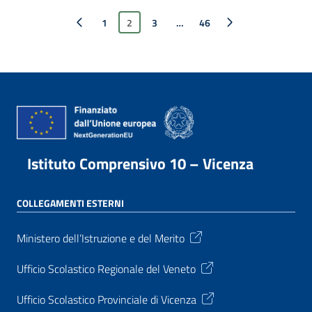
Pagina precedente
1
2
3
…
Pagina successiva
46
Istituto Comprensivo 10 – Vicenza
COLLEGAMENTI ESTERNI
Ministero dell’Istruzione e del Merito
Ufficio Scolastico Regionale del Veneto
Ufficio Scolastico Provinciale di Vicenza