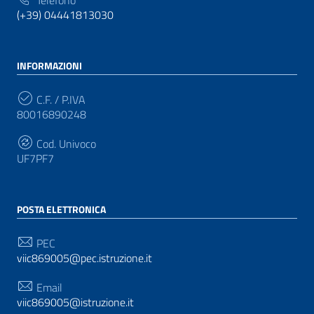
(+39) 04441813030
INFORMAZIONI
C.F. / P.IVA
80016890248
Cod. Univoco
UF7PF7
POSTA ELETTRONICA
PEC
viic869005@pec.istruzione.it
Email
viic869005@istruzione.it