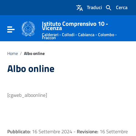
Vai ai contenuti
Traduci
Cerca
Vai al menu di navigazione
Vai al footer
Istituto Comprensivo 10 -
Vicenza
Attiva / disattiva la navigazione
Calderari - Collodi - Cabianca - Colombo -
Fraccon
Home
/
Albo online
Albo online
[cgweb_alboonline]
Pubblicato:
16 Settembre 2024
-
Revisione:
16 Settembre