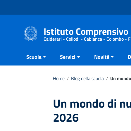
Vai ai contenuti
Vai al menu di navigazione
Vai al footer
Istituto Comprensivo 
Calderari - Collodi - Cabianca - Colombo - 
Scuola
Servizi
Novità
D
Home
/
Blog della scuola
/
Un mondo 
Un mondo di nu
2026