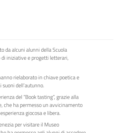
o da alcuni alunni della Scuola
di iniziative e progetti letterari,
 hanno rielaborato in chiave poetica e
ai suoni dell’autunno.
ienza del “Book tasting”, grazie alla
Sole, che ha permesso un avvicinamento
’esperienza giocosa e libera.
enezia per visitare il Museo
che ha permesso agli alunni di accedere