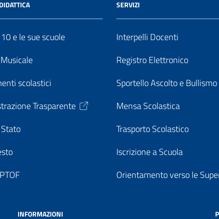
DIDATTICA
SERVIZI
o 10 e le sue scuole
Interpelli Docenti
o Musicale
Registro Elettronico
enti scolastici
Sportello Ascolto e Bullismo
trazione Trasparente
Mensa Scolastica
 Stato
Trasporto Scolastico
esto
Iscrizione a Scuola
o PTOF
Orientamento verso le Super
INFORMAZIONI
P