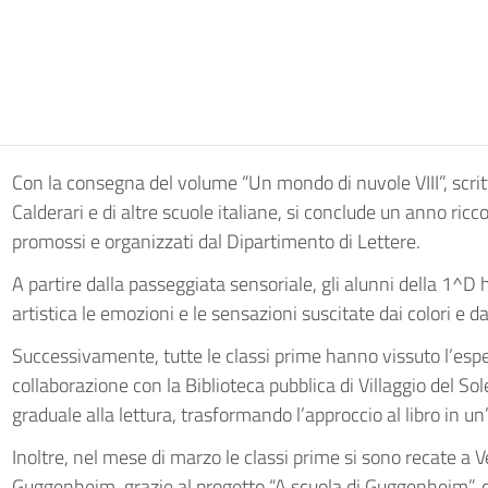
Con la consegna del volume “Un mondo di nuvole VIII”, scritt
Calderari e di altre scuole italiane, si conclude un anno ricco 
promossi e organizzati dal Dipartimento di Lettere.
A partire dalla passeggiata sensoriale, gli alunni della 1^D
artistica le emozioni e le sensazioni suscitate dai colori e d
Successivamente, tutte le classi prime hanno vissuto l’esper
collaborazione con la Biblioteca pubblica di Villaggio del 
graduale alla lettura, trasformando l’approccio al libro in un
Inoltre, nel mese di marzo le classi prime si sono recate a V
Guggenheim, grazie al progetto “A scuola di Guggenheim”, 