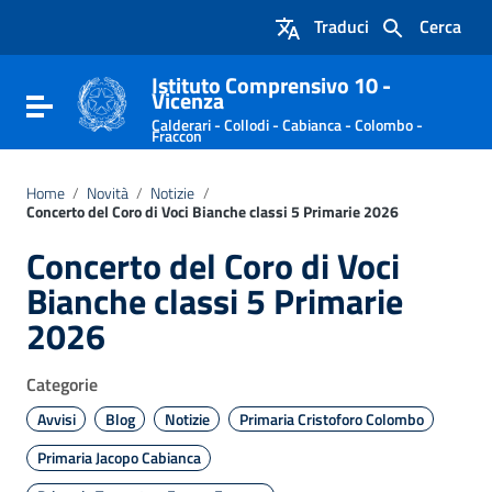
Vai ai contenuti
Traduci
Cerca
Vai al menu di navigazione
Vai al footer
Istituto Comprensivo 10 -
Vicenza
Attiva / disattiva la navigazione
Calderari - Collodi - Cabianca - Colombo -
Fraccon
Home
/
Novità
/
Notizie
/
Concerto del Coro di Voci Bianche classi 5 Primarie 2026
Concerto del Coro di Voci
Bianche classi 5 Primarie
2026
Categorie
Avvisi
Blog
Notizie
Primaria Cristoforo Colombo
Primaria Jacopo Cabianca