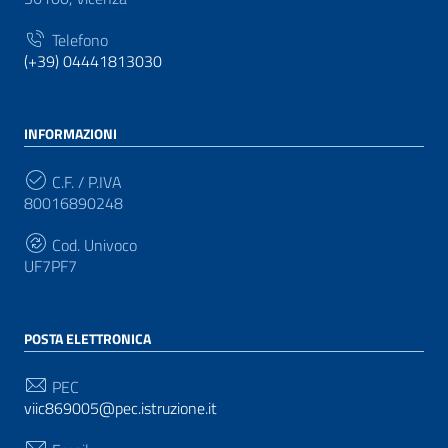
Telefono
(+39) 04441813030
INFORMAZIONI
C.F. / P.IVA
80016890248
Cod. Univoco
UF7PF7
POSTA ELETTRONICA
PEC
viic869005@pec.istruzione.it