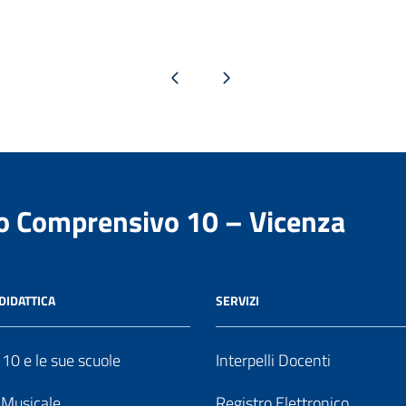
Pagina precedente
Pagina successiva
to Comprensivo 10 – Vicenza
DIDATTICA
SERVIZI
o 10 e le sue scuole
Interpelli Docenti
o Musicale
Registro Elettronico