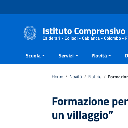
Vai ai contenuti
Vai al menu di navigazione
Vai al footer
Istituto Comprensivo 
Calderari - Collodi - Cabianca - Colombo - 
Scuola
Servizi
Novità
D
Home
/
Novità
/
Notizie
/
Formazione
Formazione per 
un villaggio”