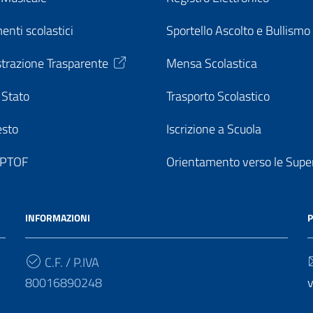
enti scolastici
Sportello Ascolto e Bullismo
trazione Trasparente
Mensa Scolastica
 Stato
Trasporto Scolastico
esto
Iscrizione a Scuola
o PTOF
Orientamento verso le Super
INFORMAZIONI
P
C.F. / P.IVA
80016890248
v