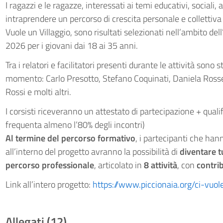
I ragazzi e le ragazze, interessati ai temi educativi, sociali, ar
intraprendere un percorso di crescita personale e collettiva 
Vuole un Villaggio, sono risultati selezionati nell’ambito del
2026 per i giovani dai 18 ai 35 anni.
Tra i relatori e facilitatori presenti durante le attività sono 
momento: Carlo Presotto, Stefano Coquinati, Daniela Rossett
Rossi e molti altri.
I corsisti riceveranno un attestato di partecipazione + qualif
frequenta almeno l’80% degli incontri)
Al termine del percorso formativo
, i partecipanti che ha
all’interno del progetto avranno la possibilità di
diventare tu
percorso professionale
, articolato in
8 attività
, con
contri
Link all’intero progetto:
https://www.piccionaia.org/ci-vuol
Allegati (12)