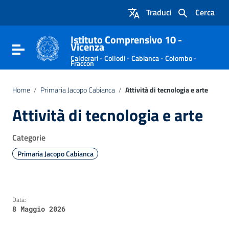
Vai ai contenuti
Traduci
Cerca
Vai al menu di navigazione
Vai al footer
Istituto Comprensivo 10 -
Vicenza
Attiva / disattiva la navigazione
Calderari - Collodi - Cabianca - Colombo -
Fraccon
Home
/
Primaria Jacopo Cabianca
/
Attività di tecnologia e arte
Attività di tecnologia e arte
Categorie
Primaria Jacopo Cabianca
Data:
8 Maggio 2026