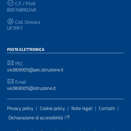
C.F. / P.IVA
80016890248
Cod. Univoco
UF7PF7
POSTA ELETTRONICA
PEC
viic869005@pec.istruzione.it
Email
viic869005@istruzione.it
Sezione Link Utili
Privacy policy
|
Cookie policy
|
Note legali
|
Contatti
|
Dichiarazione di accessibilità
Tema grafico
ItaliaWP2
| Basato sul
Prototipo per siti