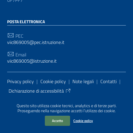
UF7PF7
POSTA ELETTRONICA
PEC
viic869005@pec.istruzione.it
Email
viic869005@istruzione.it
Sezione Link Utili
Privacy policy
|
Cookie policy
|
Note legali
|
Contatti
|
Dichiarazione di accessibilità
Tema grafico
ItaliaWP2
| Basato sul
Prototipo per siti
Questo sito utilizza cookie tecnici, analytics e di terze parti.
PA di AgID
| Realizzato con
WordPress
da
Proseguendo nella navigazione accetti l’utilizzo dei cookie.
Mediasoft
s
Accetto
Cookie policy