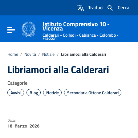
Vai ai contenuti
Traduci
Cerca
Vai al menu di navigazione
Vai al footer
Istituto Comprensivo 10 -
Vicenza
Attiva / disattiva la navigazione
Calderari - Collodi - Cabianca - Colombo -
Fraccon
Home
/
Novità
/
Notizie
/
Libriamoci alla Calderari
Libriamoci alla Calderari
Categorie
Avvisi
Blog
Notizie
Secondaria Ottone Calderari
Data:
18 Marzo 2026