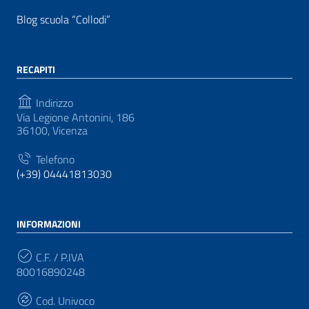
Blog scuola “Collodi”
RECAPITI
Indirizzo
Via Legione Antonini, 186
36100, Vicenza
Telefono
(+39) 04441813030
INFORMAZIONI
C.F. / P.IVA
80016890248
Cod. Univoco