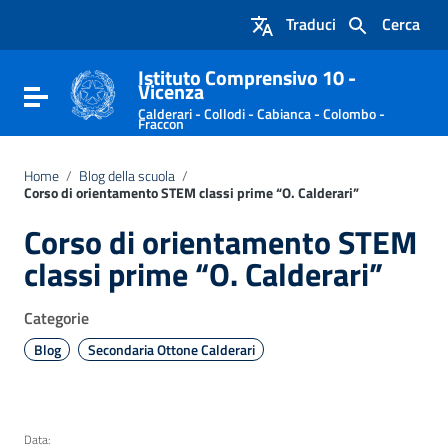
Vai ai contenuti
Traduci
Cerca
Vai al menu di navigazione
Vai al footer
Istituto Comprensivo 10 -
Vicenza
Attiva / disattiva la navigazione
Calderari - Collodi - Cabianca - Colombo -
Fraccon
Home
/
Blog della scuola
/
Corso di orientamento STEM classi prime “O. Calderari”
Corso di orientamento STEM
classi prime “O. Calderari”
Categorie
Blog
Secondaria Ottone Calderari
Data: