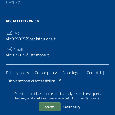
UF7PF7
POSTA ELETTRONICA
PEC
viic869005@pec.istruzione.it
Email
viic869005@istruzione.it
Sezione Link Utili
Privacy policy
|
Cookie policy
|
Note legali
|
Contatti
|
Dichiarazione di accessibilità
Tema grafico
ItaliaWP2
| Basato sul
Prototipo per siti
Questo sito utilizza cookie tecnici, analytics e di terze parti.
PA di AgID
| Realizzato con
WordPress
da
Proseguendo nella navigazione accetti l’utilizzo dei cookie.
Mediasoft
s
Accetto
Cookie policy